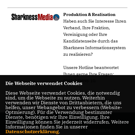
Produktion & Realisation
Haben auch Sie Interesse Ihren
Verband, Ihre Fraktion,
Vereinigung oder Ihre
Kandidatenseite durch das
Sharkness Informationssystem
zu realisieren?
Unsere Hotline beantwortet
Ihnen gerne Ihre Fragen:
0251.149898-10.
Die Webseite verwendet Cookies
Diese Webseite verwendet Cookies, die notwendig
Sprechen Sie uns an.
sind, um die Webseite zu nutzen. Weiterhin
http://www.sharkness.de
verwenden wir Dienste von Drittanbietern, die uns
helfen, unser Webangebot zu verbessern (Website-
Optmierung). Für die Verwendung bestimmter
Dienste, benötigen wir Ihre Einwilligung. Ihre
Einwilligung können Sie jederzeit widerrufen. Weitere
Informationen finden Sie in unserer
IMPRESSUM
Datenschutzerklärung
.